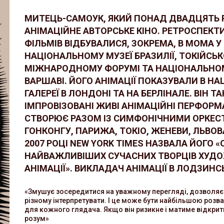
МИТЕЦЬ-САМОУК, ЯКИЙ ПОНАД ДВАДЦЯТЬ 
АНІМАЦІЙНЕ АВТОРСЬКЕ КІНО. РЕТРОСПЕКТ
ФІЛЬМІВ ВІДБУВАЛИСЯ, ЗОКРЕМА, В MOMA У 
НАЦІОНАЛЬНОМУ МУЗЕЇ БРАЗИЛІЇ, ТОКІЙСЬ
МІЖНАРОДНОМУ ФОРУМІ ТА НАЦІОНАЛЬНОМ
ВАРШАВІ. ЙОГО АНІМАЦІЇ ПОКАЗУВАЛИ В НА
ГАЛЕРЕЇ В ЛОНДОНІ ТА НА БЕРЛІНАЛЕ. ВІН 
ІМПРОВІЗОВАНІ ЖИВІ АНІМАЦІЙНІ ПЕРФОРМА
СТВОРЮЄ РАЗОМ ІЗ СИМФОНІЧНИМИ ОРКЕС
ГОНКОНГУ, ПАРИЖА, ТОКІО, ЖЕНЕВИ, ЛЬВОВ
2007 РОЦІ NEW YORK TIMES НАЗВАЛА ЙОГО 
НАЙВАЖЛИВІШИХ СУЧАСНИХ ТВОРЦІВ ХУД
АНІМАЦІЇ». ВИКЛАДАЧ АНІМАЦІЇ В ЛОДЗИНС
«Змушує зосередитися на уважному перегляді, дозволяє
різному інтерпретувати. І це може бути найбільшою розв
для кожного глядача. Якщо він ризикне і матиме відкрит
розум»