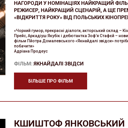
НАГОРОДИ У НОМІНАЦІЯХ НАЙКРАЩИЙ ФІЛ
РЕЖИСЕР, НАЙКРАЩИЙ СЦЕНАРІЙ, А ЩЕ ПРЕМ
«ВІДКРИТТЯ РОКУ» ВІД ПОЛЬСЬКИХ КІНОПРЕ
«Чорний гумор, прекрасні діалоги, акторський склад – Кі
Прейс, Аркадіуш Якубік і дебютантка Зоф’я Стафєй – нов
фільм Пйотра Домалевського «Якнайдалі звідси» потріб
побачити»
Адріана Продеус
ФІЛЬМ:
ЯКНАЙДАЛІ ЗВІДСИ
БІЛЬШЕ ПРО ФІЛЬМ
КШИШТОФ ЯНКОВСЬКИЙ