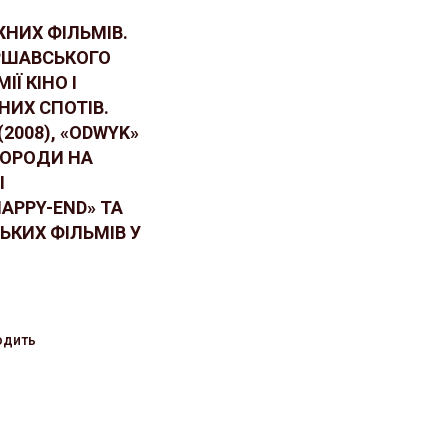
НИХ ФІЛЬМІВ.
РШАВСЬКОГО
Ї КІНО І
НИХ СПОТІВ.
(2008), «ODWYK»
АГОРОДИ НА
І
APPY-END» ТА
КИХ ФІЛЬМІВ У
ходить