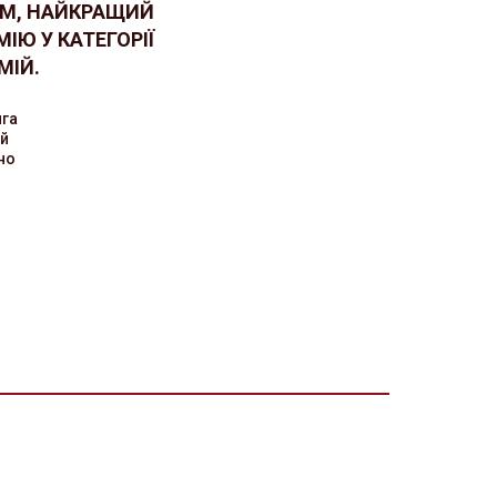
ЬМ, НАЙКРАЩИЙ
ІЮ У КАТЕГОРІЇ
МІЙ.
нга
ий
но