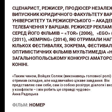
СЦЕНАРИСТ, РЕЖИСЕР, ПРОДЮСЕР НЕЗАЛЕЖ
ВИПУСКНИК ЮРИДИЧНОГО ФАКУЛЬТЕТУ ВА
УНІВЕРСИТЕТУ ТА РЕЖИСЕРСЬКОГО – АКАДЕМІ
ТЕЛЕБАЧЕННЯ У ВАРШАВІ. РЕЖИСЕР РЕКЛАМ
СЕРЕД ЙОГО ФІЛЬМІВ – «TOR» (2006), «EGO» 
(2011), «KEMPING» (2014), ЯКІ ОТРИМАЛИ Н
КІЛЬКОХ ФЕСТИВАЛЯХ, ЗОКРЕМА, ФЕСТИВАЛ
ОПТИМІСТИЧНИХ ФІЛЬМІВ МУЛЬТИМЕДІА «H
ЗАГАЛЬНОПОЛЬСЬКОМУ КОНКУРСІ АМАТОРСЬ
КОНІНІ.
«Таким чином, Войцех Соляж (виконавець головної ролі)
отримав складне, але надзвичайно цікаве завдання. Він
представляє сам себе, сам із собою розігрує діалоги і в
у конфлікти – і він робить це справді чудово»
Анна Радецька
ФІЛЬМ:
НОМЕР