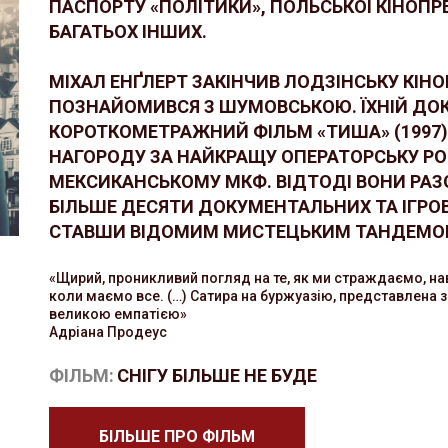
ПАСПОРТУ «ПОЛІТИКИ», ПОЛЬСЬКОЇ КІНОПРЕ
БАГАТЬОХ ІНШИХ.
МІХАЛ ЕНҐЛЕРТ ЗАКІНЧИВ ЛОДЗІНСЬКУ КІН
ПОЗНАЙОМИВСЯ З ШУМОВСЬКОЮ. ЇХНІЙ Д
КОРОТКОМЕТРАЖНИЙ ФІЛЬМ «ТИША» (1997
НАГОРОДУ ЗА НАЙКРАЩУ ОПЕРАТОРСЬКУ РО
МЕКСИКАНСЬКОМУ МКФ. ВІДТОДІ ВОНИ РА
БІЛЬШЕ ДЕСЯТИ ДОКУМЕНТАЛЬНИХ ТА ІГРОВ
СТАВШИ ВІДОМИМ МИСТЕЦЬКИМ ТАНДЕМО
«Щирий, проникливий погляд на те, як ми страждаємо, на
коли маємо все. (…) Сатира на буржуазію, представлена з
великою емпатією»
Адріана Продеус
ФІЛЬМ:
СНІГУ БІЛЬШЕ НЕ БУДЕ
БІЛЬШЕ ПРО ФІЛЬМ