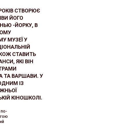
РОКІВ СТВОРЮЄ
ИВИ ЙОГО
НЬЮ -ЙОРКУ, В
КОМУ
У МУЗЕЇ У
ЦІОНАЛЬНІЙ
ТАКОЖ СТАВИТЬ
НСИ, ЯКІ ВІН
ТРАМИ
А ТА ВАРШАВИ. У
«ОДНИМ ІЗ
ОЖНЬОЇ
ЬКІЙ КІНОШКОЛІ.
 по-
агою
ий